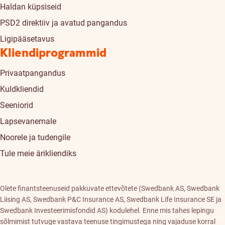
Haldan küpsiseid
PSD2 direktiiv ja avatud pangandus
Ligipääsetavus
Kliendiprogrammid
Privaatpangandus
Kuldkliendid
Seeniorid
Lapsevanemale
Noorele ja tudengile
Tule meie ärikliendiks
Olete finantsteenuseid pakkuvate ettevõtete (Swedbank AS, Swedbank
Liising AS, Swedbank P&C Insurance AS, Swedbank Life Insurance SE ja
Swedbank Investeerimisfondid AS) kodulehel. Enne mis tahes lepingu
sõlmimist tutvuge vastava teenuse tingimustega ning vajaduse korral