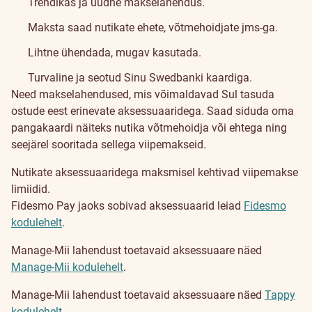
Trendikas ja uudne makselahendus.
Maksta saad nutikate ehete, võtmehoidjate jms-ga.
Lihtne ühendada, mugav kasutada.
Turvaline ja seotud Sinu Swedbanki kaardiga.
Teenusest
Need makselahendused, mis võimaldavad Sul tasuda
ostude eest erinevate aksessuaaridega. Saad siduda oma
pangakaardi näiteks nutika võtmehoidja või ehtega ning
seejärel sooritada sellega viipemakseid.
Nutikate aksessuaaridega maksmisel kehtivad viipemakse
limiidid.
Fidesmo Pay jaoks sobivad aksessuaarid leiad
Fidesmo
kodulehelt
.
Manage-Mii lahendust toetavaid aksessuaare näed
Manage-Mii kodulehelt
.
Manage-Mii lahendust toetavaid aksessuaare näed
Tappy
kodulehelt
.