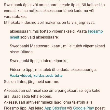
Swedbank äpist või oma kaardi nende äpist. Nii kaitsed ka
ennast, kui su nutikas aksessuaar läheb kaduma või
varastatakse.
Fidesmo
Et hakata Fidesmo abil maksma, on tarvis järgnevat:
Pay
aksessuaari, mis toetab viipemakseid. Vaata
Fidesmo
lehelt
sobivaid aksessuaare;
Swedbanki Mastercardi kaarti, millel tuleb viipemaksed
sisse lülitada;
Swedbanki äppi ja internetipanka;
Fidesmo äppi, mis tuleb ühendada aksessuaariga.
Vaata videot, kuidas seda teha
See on lihtne, järgi neid samme.
Aksessuaari ostmisel seo oma pangakaart sellega kohe
ära. Saad seda teha e-poes.
Aksessuaari aktiveerimiseks laadi oma telefoni alla
Fidesmo äpp. Äpi leiad
App Store’ist
või
Google Play
poest.