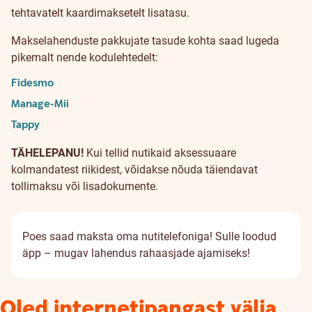
tasud
tehtavatelt kaardimaksetelt lisatasu.
Makselahenduste pakkujate tasude kohta saad lugeda
pikemalt nende kodulehtedelt:
Fidesmo
Manage-Mii
Tappy
TÄHELEPANU!
Kui tellid nutikaid aksessuaare
kolmandatest riikidest, võidakse nõuda täiendavat
tollimaksu või lisadokumente.
Poes saad maksta oma nutitelefoniga!
Sulle loodud
äpp – mugav lahendus rahaasjade ajamiseks!
Oled internetipangast välja