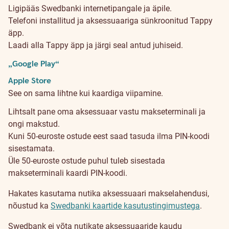
Ligipääs Swedbanki internetipangale ja äpile.
Telefoni installitud ja aksessuaariga sünkroonitud Tappy
äpp.
Laadi alla Tappy äpp ja järgi seal antud juhiseid.
„Google Play“
Apple Store
See on sama lihtne kui kaardiga viipamine.
Lihtsalt pane oma aksessuaar vastu makseterminali ja
ongi makstud.
Kuni 50-euroste ostude eest saad tasuda ilma PIN-koodi
sisestamata.
Üle 50-euroste ostude puhul tuleb sisestada
makseterminali kaardi PIN-koodi.
Tingimused
Hakates kasutama nutika aksessuaari makselahendusi,
ja
nõustud ka
Swedbanki kaartide kasutustingimustega
.
Swedbank ei võta nutikate aksessuaaride kaudu