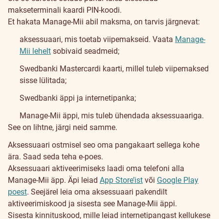
makseterminali kaardi PIN-koodi.
Manage-
Et hakata Manage-Mii abil maksma, on tarvis järgnevat:
Mii
aksessuaari, mis toetab viipemakseid. Vaata
Manage-
Mii lehelt
sobivaid seadmeid;
Swedbanki Mastercardi kaarti, millel tuleb viipemaksed
sisse lülitada;
Swedbanki äppi ja internetipanka;
Manage-Mii äppi, mis tuleb ühendada aksessuaariga.
See on lihtne, järgi neid samme.
Aksessuaari ostmisel seo oma pangakaart sellega kohe
ära. Saad seda teha e-poes.
Aksessuaari aktiveerimiseks laadi oma telefoni alla
Manage-Mii äpp. Äpi leiad
App Store’ist
või
Google Play
poest
. Seejärel leia oma aksessuaari pakendilt
aktiveerimiskood ja sisesta see Manage-Mii äppi.
Sisesta kinnituskood, mille leiad internetipangast kellukese