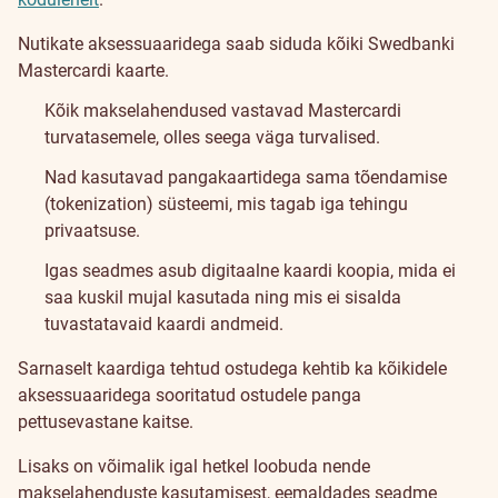
Nutikate aksessuaaridega saab siduda kõiki Swedbanki
Mastercardi kaarte.
Kõik makselahendused vastavad Mastercardi
turvatasemele, olles seega väga turvalised.
Nad kasutavad pangakaartidega sama tõendamise
(tokenization) süsteemi, mis tagab iga tehingu
privaatsuse.
Igas seadmes asub digitaalne kaardi koopia, mida ei
saa kuskil mujal kasutada ning mis ei sisalda
tuvastatavaid kaardi andmeid.
Sarnaselt kaardiga tehtud ostudega kehtib ka kõikidele
aksessuaaridega sooritatud ostudele panga
pettusevastane kaitse.
Lisaks on võimalik igal hetkel loobuda nende
makselahenduste kasutamisest, eemaldades seadme