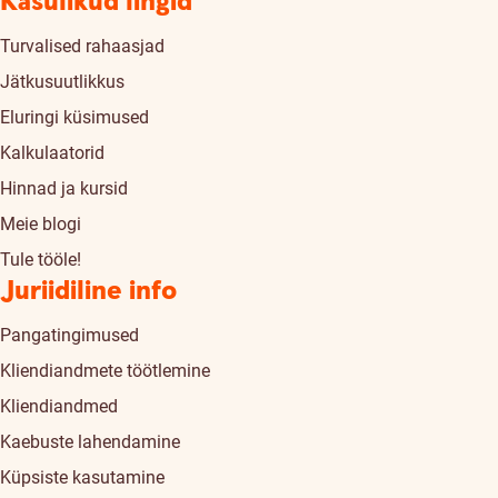
Kasulikud lingid
Turvalised rahaasjad
Jätkusuutlikkus
Eluringi küsimused
Kalkulaatorid
Hinnad ja kursid
Meie blogi
Tule tööle!
Juriidiline info
Pangatingimused
Kliendiandmete töötlemine
Kliendiandmed
Kaebuste lahendamine
Küpsiste kasutamine