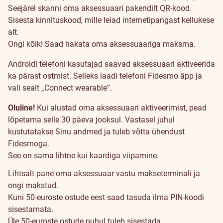
Seejärel skanni oma aksessuaari pakendilt QR-kood.
Sisesta kinnituskood, mille leiad internetipangast kellukese
alt.
Ongi kõik! Saad hakata oma aksessuaariga maksma.
Androidi telefoni kasutajad saavad aksessuaari aktiveerida
ka pärast ostmist. Selleks laadi telefoni Fidesmo äpp ja
vali sealt „Connect wearable”.
Oluline!
Kui alustad oma aksessuaari aktiveerimist, pead
lõpetama selle 30 päeva jooksul. Vastasel juhul
kustutatakse Sinu andmed ja tuleb võtta ühendust
Fidesmoga.
See on sama lihtne kui kaardiga viipamine.
Lihtsalt pane oma aksessuaar vastu makseterminali ja
ongi makstud.
Kuni 50-euroste ostude eest saad tasuda ilma PIN-koodi
sisestamata.
Üle 50-euroste ostude puhul tuleb sisestada