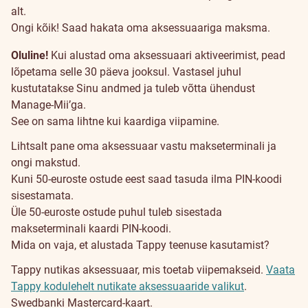
alt.
Ongi kõik! Saad hakata oma aksessuaariga maksma.
Oluline!
Kui alustad oma aksessuaari aktiveerimist, pead
lõpetama selle 30 päeva jooksul. Vastasel juhul
kustutatakse Sinu andmed ja tuleb võtta ühendust
Manage-Mii’ga.
See on sama lihtne kui kaardiga viipamine.
Lihtsalt pane oma aksessuaar vastu makseterminali ja
ongi makstud.
Kuni 50-euroste ostude eest saad tasuda ilma PIN-koodi
sisestamata.
Üle 50-euroste ostude puhul tuleb sisestada
makseterminali kaardi PIN-koodi.
Tappy
Mida on vaja, et alustada Tappy teenuse kasutamist?
Tappy nutikas aksessuaar, mis toetab viipemakseid.
Vaata
Tappy kodulehelt nutikate aksessuaaride valikut
.
Swedbanki Mastercard-kaart.