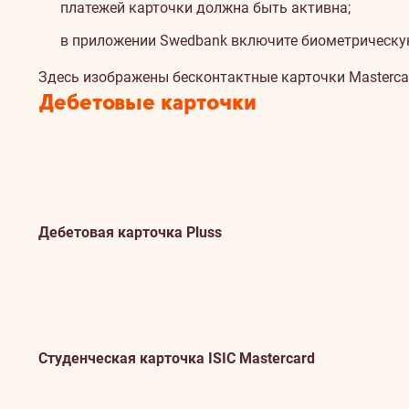
платежей карточки должна быть активна;
в приложении Swedbank включите биометрическ
Поддерживаемые
Поддерживаемые
Здесь изображены бесконтактные карточки Mastercar
карточки
карточки
Дебетовые карточки
Дебетовая карточка Pluss
Студенческая карточка ISIC Mastercard