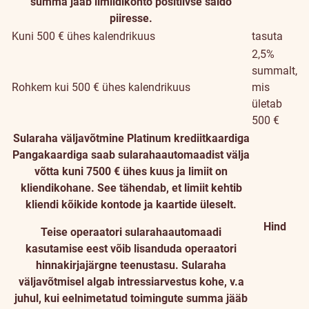
summa jääb limiidikonto positiivse saldo
piiresse.
Kuni 500 € ühes kalendrikuus
tasuta
2,5%
summalt,
Rohkem kui 500 € ühes kalendrikuus
mis
ületab
500 €
Sularaha väljavõtmine Platinum krediitkaardiga
Pangakaardiga saab sularahaautomaadist välja
võtta kuni 7500 € ühes kuus ja limiit on
kliendikohane. See tähendab, et limiit kehtib
kliendi kõikide kontode ja kaartide üleselt.
Hind
Teise operaatori sularahaautomaadi
kasutamise eest võib lisanduda operaatori
hinnakirjajärgne teenustasu. Sularaha
väljavõtmisel algab intressiarvestus kohe, v.a
juhul, kui eelnimetatud toimingute summa jääb