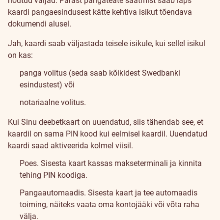
nõutud väljad. Pärast pangateate saatmist saab laps
kaardi pangaesindusest kätte kehtiva isikut tõendava
dokumendi alusel.
Jah, kaardi saab väljastada teisele isikule, kui sellel isikul
on kas:
panga volitus (seda saab kõikidest Swedbanki
esindustest) või
notariaalne volitus.
Kui Sinu deebetkaart on uuendatud, siis tähendab see, et
kaardil on sama PIN kood kui eelmisel kaardil. Uuendatud
kaardi saad aktiveerida kolmel viisil.
Poes. Sisesta kaart kassas makseterminali ja kinnita
tehing PIN koodiga.
Pangaautomaadis. Sisesta kaart ja tee automaadis
toiming, näiteks vaata oma kontojääki või võta raha
välja.