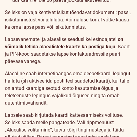
uut kaarti ei ole 60 päeva jooksul aktiveeritud.
Selleks on vaja kehtivat isikut tõendavat dokumenti: passi,
isikutunnistust või juhiluba. Võimaluse korral võtke kaasa
ka oma lapse pass või isikutunnistus.
Lapsevanematel ja alaealise seaduslikel esindajatel
on
võimalik tellida alaealistele kaarte ka postiga koju.
Kaart
ja PIN-kood saadetakse lapse kontaktaadressile paari
päevase vahega.
Alaealine saab internetipangas oma deebetkaardi lepingut
hallata (sh aktiveerida posti teel saadetud kaarti), kui talle
on antud kaardiga seotud konto kasutamise õigus ja
teleteenuste lepingus vajalikud õigused ning ta omab
autentimisvahendit.
Lapsele saab kirjutada kaardi kättesaamiseks volituse.
Selleks saada meile pangateade. Vali rippmenüüst
„Alaealise volitamine“, tutvu kõigi tingimustega ja täida