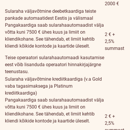
2000 €
Sularaha väljavõtmine deebetkaardiga teiste
pankade automaatidest Eestis ja välismaal
Pangakaardiga saab sularahaautomaadist välja
võtta kuni 7500 € ühes kuus ja limiit on
2 € +
kliendikohane. See tähendab, et limiit kehtib
2,5%
kliendi kõikide kontode ja kaartide üleselt.
summast
Teise operaatori sularahaautomaadi kasutamise
eest võib lisanduda operaatori hinnakirjajärgne
teenustasu.
Sularaha väljavõtmine krediitkaardiga (v.a Gold
vaba tagasimaksega ja Platinum
krediitkaardiga)
Pangakaardiga saab sularahaautomaadist välja
võtta kuni 7500 € ühes kuus ja limiit on
kliendikohane. See tähendab, et limiit kehtib
2 € +
kliendi kõikide kontode ja kaartide üleselt.
2,5%