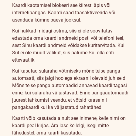
Kaardi kaotamisel blokeeri see kiiresti äpis või
internetipangas. Kaardi saad taasaktiveerida või
asendada kümne päeva jooksul.
Kui hakkad midagi ostma, siis ei ole soovitatav
edastada oma kaardi andmeid posti või telefoni teel,
sest Sinu kaardi andmeid võidakse kuritarvitada. Kui
Sul ei ole muud valikut, siis palume Sul olla eriti
ettevaatlik.
Kui kasutad sularaha võtmiseks mõne teise panga
automaati, siis jälgi hoolega ekraanil olevaid juhiseid.
Mõne teise panga automaadid annavad kaardi tagasi
enne, kui sularaha väljastavad. Enne pangaautomaadi
juurest lahkumist veendu, et võtsid kaasa nii
pangakaardi kui ka väljastatud rahatähed.
Kaarti võib kasutada ainult see inimene, kelle nimi on
kaardi peal kirjas. Ära lase kellelgi, isegi mitte
lähedastel, oma kaarti kasutada.