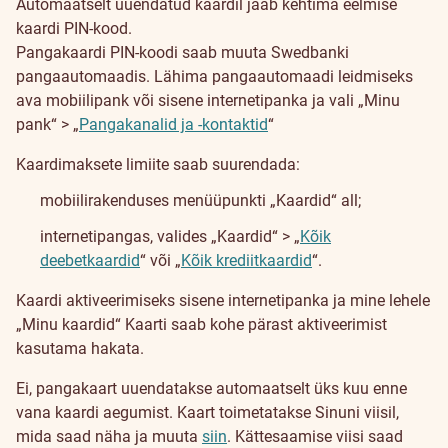
Automaatselt uuendatud kaardil jääb kehtima eelmise
kaardi PIN-kood.
Pangakaardi PIN-koodi saab muuta Swedbanki
pangaautomaadis. Lähima pangaautomaadi leidmiseks
ava mobiilipank või sisene internetipanka ja vali „Minu
pank“ > „
Pangakanalid ja -kontaktid
“
Kaardimaksete limiite saab suurendada:
mobiilirakenduses menüüpunkti „Kaardid“ all;
internetipangas, valides „Kaardid“ > „
Kõik
deebetkaardid
“ või „
Kõik krediitkaardid
“.
Kaardi aktiveerimiseks sisene internetipanka ja mine lehele
„Minu kaardid“ Kaarti saab kohe pärast aktiveerimist
kasutama hakata.
Ei, pangakaart uuendatakse automaatselt üks kuu enne
vana kaardi aegumist. Kaart toimetatakse Sinuni viisil,
mida saad näha ja muuta
siin
. Kättesaamise viisi saad