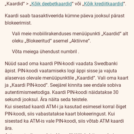
„Kaardid“ > „
Kõik deebetkaardid
“ või „
Kõik krediitkaardid
“.
Kaardi saab taasaktiveerida kümne päeva jooksul pärast
blokeerimist.
Vali meie mobiilirakenduses menüüpunkti „Kaardid“ alt
oleku „Blokeeritud“ asemel „Aktiivne“.
Võta meiega ühendust numbril
.
Nüüd saad oma kaardi PIN-koodi vaadata Swedbanki
äpist. PIN-koodi vaatamiseks logi äppi sisse ja vajuta
alaservas olevale menüüpunktile „Kaardid“. Vali oma kaart
ja „Kaardi PIN-kood“. Seejärel kinnita see endale sobiva
autentimismeetodiga. Kaardi PIN-koodi näidatakse 30
sekundi jooksul. Ära näita seda teistele.
Kui sisestad kaardi ATM-i ja kasutad esimesel korral õiget
PIN-koodi, siis vabastatakse kaart blokeeringust. Kui
sisestad ka ATM-is vale PIN-koodi, siis võtab ATM kaardi
ära.