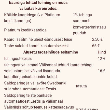
kaardiga tehtud toiming on muus
valuutas kui eurodes.
Kõikide kaartidega (v.a Platinum
1% tehingu
krediitkaardiga)
summast
konverteerimistasu
Platinum krediitkaardiga
puudub
Kaardi saatmine ühest esindusest teise
2,50 €
Trahv suletud kaardi kasutamise eest
65 €
Alusetu tagasinõude esitamine
Hind
tehingust Eestis
12 €
tehingust välismaal
Välismaal tehtud kaarditehingu
vaidlustamisel võivad lisanduda
16 €
kaardiorganisatsioonide kulud.
Saldopäring ja väljavõte Swedbanki
tasuta
sularahaautomaatidest Eestis
Saldopäring teiste pankade
automaatidest Eestis ja välismaal
Välisriigis sõltub teenuse kättesaadavus