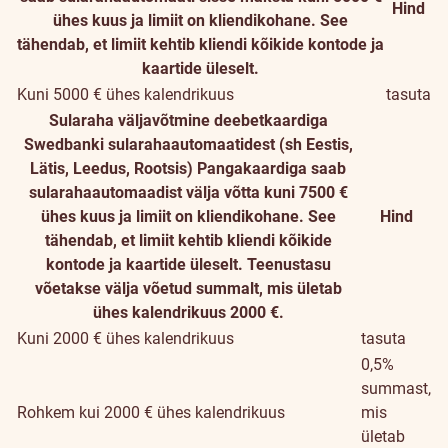
Hind
ühes kuus ja limiit on kliendikohane. See
tähendab, et limiit kehtib kliendi kõikide kontode ja
kaartide üleselt.
Kuni 5000 € ühes kalendrikuus
tasuta
Sularaha väljavõtmine deebetkaardiga
Swedbanki sularahaautomaatidest (sh Eestis,
Lätis, Leedus, Rootsis)
Pangakaardiga saab
sularahaautomaadist välja võtta kuni 7500 €
ühes kuus ja limiit on kliendikohane. See
Hind
tähendab, et limiit kehtib kliendi kõikide
kontode ja kaartide üleselt. Teenustasu
võetakse välja võetud summalt, mis ületab
ühes kalendrikuus 2000 €.
Kuni 2000 € ühes kalendrikuus
tasuta
0,5%
summast,
Rohkem kui 2000 € ühes kalendrikuus
mis
ületab