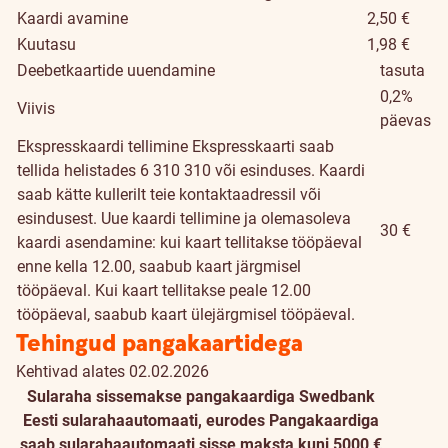
Kaardi avamine
2,50 €
Kuutasu
1,98 €
Deebetkaartide uuendamine
tasuta
0,2%
Viivis
päevas
Ekspresskaardi tellimine
Ekspresskaarti saab
tellida helistades 6 310 310 või esinduses. Kaardi
saab kätte kullerilt teie kontaktaadressil või
esindusest. Uue kaardi tellimine ja olemasoleva
30 €
kaardi asendamine: kui kaart tellitakse tööpäeval
enne kella 12.00, saabub kaart järgmisel
tööpäeval. Kui kaart tellitakse peale 12.00
tööpäeval, saabub kaart ülejärgmisel tööpäeval.
Tehingud pangakaartidega
Kehtivad alates 02.02.2026
Sularaha sissemakse pangakaardiga Swedbank
Eesti sularahaautomaati, eurodes
Pangakaardiga
saab sularahaautomaati sisse maksta kuni 5000 €