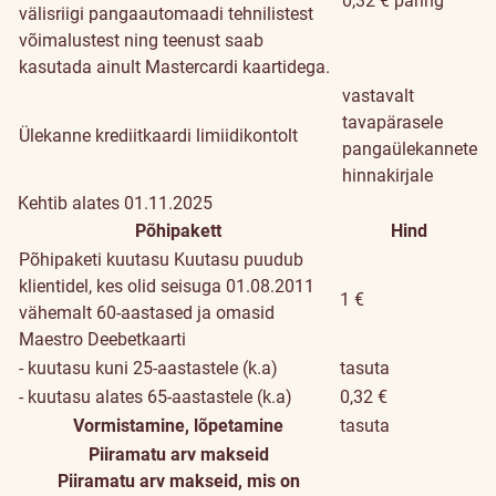
0,32 € päring
välisriigi pangaautomaadi tehnilistest
võimalustest ning teenust saab
kasutada ainult Mastercardi kaartidega.
vastavalt
tavapärasele
Ülekanne krediitkaardi limiidikontolt
pangaülekannete
hinnakirjale
Kehtib alates 01.11.2025
Põhipakett
Hind
Põhipaketi kuutasu
Kuutasu puudub
klientidel, kes olid seisuga 01.08.2011
1 €
vähemalt 60-aastased ja omasid
Maestro Deebetkaarti
- kuutasu kuni 25-aastastele (k.a)
tasuta
- kuutasu alates 65-aastastele (k.a)
0,32 €
Vormistamine, lõpetamine
tasuta
Piiramatu arv makseid
Piiramatu arv makseid, mis on