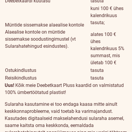
Deebetkaardi kuutasu
tasuta
kuni 100 € ühes
kalendrikuus
tasuta;
Müntide sissemakse alaealise kontole
Alaealise kontole on müntide
alates 100 €
sissemakse soodustingimustel (vt
ühes
Sularahatehingud esindustes).
kalendrikuus 5%
summast, mis
ületab 100 €
Ostukindlustus
tasuta
Reisikindlustus
tasuta
Jätkusuutlikkus
Uus!
Kõik meie Deebetkaart Pluss kaardid on valmistatud
100% ümbertöötatud plastist!
Sularaha kasutamine ei too endaga kaasa mitte ainult
keskkonnaprobleeme, vaid toetab ka varimajandust.
Kasutades digitaalseid makselahendusi sularaha asemel,
saame kaitsta oma keskkonda, eemaldada