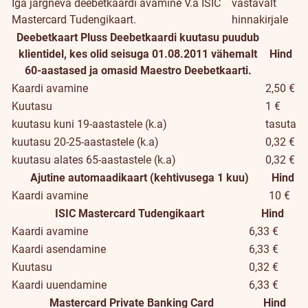
Iga järgneva deebetkaardi avamine
V.a ISIC
vastavalt
Mastercard Tudengikaart.
hinnakirjale
Deebetkaart Pluss
Deebetkaardi kuutasu puudub
klientidel, kes olid seisuga 01.08.2011 vähemalt
Hind
60-aastased ja omasid Maestro Deebetkaarti.
Kaardi avamine
2,50 €
Kuutasu
1 €
kuutasu kuni 19-aastastele (k.a)
tasuta
kuutasu 20-25-aastastele (k.a)
0,32 €
kuutasu alates 65-aastastele (k.a)
0,32 €
Ajutine automaadikaart (kehtivusega 1 kuu)
Hind
Kaardi avamine
10 €
ISIC Mastercard Tudengikaart
Hind
Kaardi avamine
6,33 €
Kaardi asendamine
6,33 €
Kuutasu
0,32 €
Kaardi uuendamine
6,33 €
Mastercard Private Banking Card
Hind