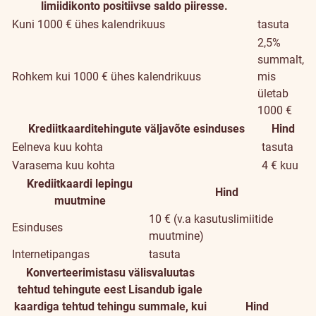
limiidikonto positiivse saldo piiresse.
Kuni 1000 € ühes kalendrikuus
tasuta
2,5%
summalt,
Rohkem kui 1000 € ühes kalendrikuus
mis
ületab
1000 €
Krediitkaarditehingute väljavõte esinduses
Hind
Eelneva kuu kohta
tasuta
Varasema kuu kohta
4 € kuu
Krediitkaardi lepingu
Hind
muutmine
10 € (v.a kasutuslimiitide
Esinduses
muutmine)
Internetipangas
tasuta
Konverteerimistasu välisvaluutas
tehtud tehingute eest
Lisandub igale
kaardiga tehtud tehingu summale, kui
Hind