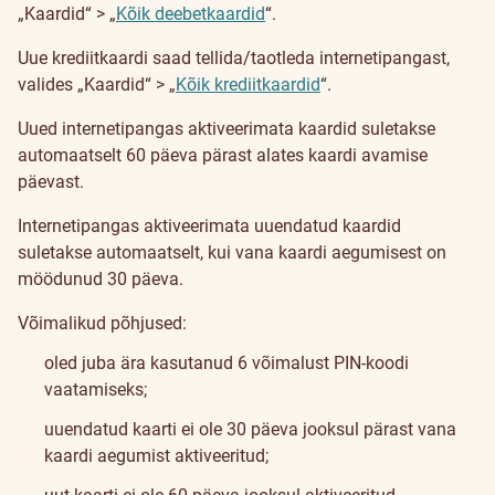
„Kaardid“ > „
Kõik deebetkaardid
“.
Uue krediitkaardi saad tellida/taotleda internetipangast,
valides „Kaardid“ > „
Kõik krediitkaardid
“.
Uued internetipangas aktiveerimata kaardid suletakse
automaatselt 60 päeva pärast alates kaardi avamise
päevast.
Internetipangas aktiveerimata uuendatud kaardid
suletakse automaatselt, kui vana kaardi aegumisest on
möödunud 30 päeva.
Võimalikud põhjused:
oled juba ära kasutanud 6 võimalust PIN-koodi
vaatamiseks;
uuendatud kaarti ei ole 30 päeva jooksul pärast vana
kaardi aegumist aktiveeritud;