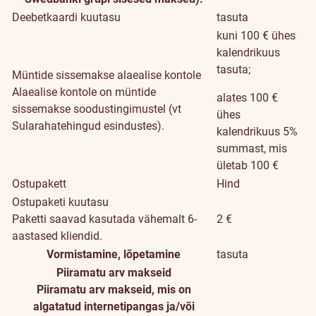
Deebetkaardi kuutasu
tasuta
kuni 100 € ühes
kalendrikuus
tasuta;
Müntide sissemakse alaealise kontole
Alaealise kontole on müntide
alates 100 €
sissemakse soodustingimustel (vt
ühes
Sularahatehingud esindustes).
kalendrikuus 5%
summast, mis
ületab 100 €
Ostupakett
Hind
Ostupaketi kuutasu
Paketti saavad kasutada vähemalt 6-
2 €
aastased kliendid.
Vormistamine, lõpetamine
tasuta
Piiramatu arv makseid
Piiramatu arv makseid, mis on
algatatud internetipangas ja/või