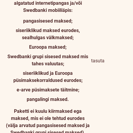
algatatud internetipangas ja/või
Swedbanki mobiiliäpis:
pangasisesed maksed;
siseriiklikud maksed eurodes,
sealhulgas välkmaksed;
Euroopa maksed;
Swedbanki grupi sisesed maksed mis
tasuta
tahes valuutas;
siseriiklikud ja Euroopa
püsimaksekorraldused eurodes;
e-arve püsimaksete täitmine;
pangalingi maksed.
Paketti ei kuulu kiirmaksed ega
maksed, mis ei ole tehtud eurodes
(välja arvatud pangasisesed maksed ja
Swedbanki grupi sisesed maksed).