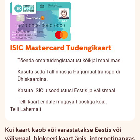
ISIC Mastercard Tudengikaart
Tõenda oma tudengistaatust kõikjal maailmas.
Kasuta seda Tallinnas ja Harjumaal transpordi
Ühiskaardina.
Kasuta ISIC-u soodustusi Eestis ja välismaal.
Telli kaart endale mugavalt postiga koju.
Telli
Lähemalt
Turvalisus
Kui kaart kaob või varastatakse Eestis või
välismaal, blokeeri kaart äpis, internetipangas