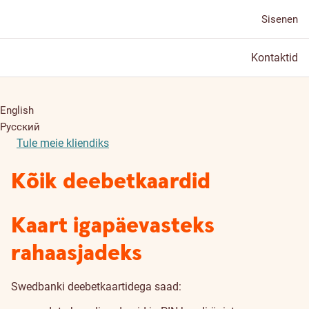
Sisenen
Kontaktid
English
Русский
Tule meie kliendiks
Kõik deebetkaardid
Kaart igapäevasteks
rahaasjadeks
Swedbanki deebetkaartidega saad: