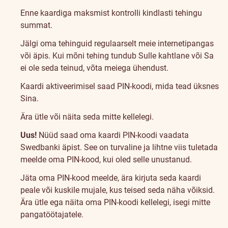
Enne kaardiga maksmist kontrolli kindlasti tehingu
summat.
Jälgi oma tehinguid regulaarselt meie internetipangas
või äpis. Kui mõni tehing tundub Sulle kahtlane või Sa
ei ole seda teinud, võta meiega ühendust.
Kaardi aktiveerimisel saad PIN-koodi, mida tead üksnes
Sina.
Ära ütle või näita seda mitte kellelegi.
Uus!
Nüüd saad oma kaardi PIN-koodi vaadata
Swedbanki äpist. See on turvaline ja lihtne viis tuletada
meelde oma PIN-kood, kui oled selle unustanud.
Jäta oma PIN-kood meelde, ära kirjuta seda kaardi
peale või kuskile mujale, kus teised seda näha võiksid.
Ära ütle ega näita oma PIN-koodi kellelegi, isegi mitte
pangatöötajatele.