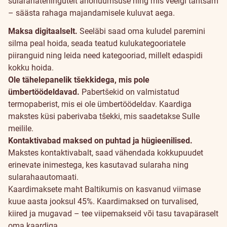
sularahatehingutelt anonüümsuse ning mis veelgi tähtsam
– säästa rahaga majandamisele kuluvat aega.
Maksa digitaalselt.
Seeläbi saad oma kuludel paremini
silma peal hoida, seada teatud kulukategooriatele
piiranguid ning leida need kategooriad, millelt edaspidi
kokku hoida.
Ole tähelepanelik tšekkidega, mis pole
ümbertöödeldavad.
Pabertšekid on valmistatud
termopaberist, mis ei ole ümbertöödeldav. Kaardiga
makstes küsi paberivaba tšekki, mis saadetakse Sulle
meilile.
Kontaktivabad maksed on puhtad ja hügieenilised.
Makstes kontaktivabalt, saad vähendada kokkupuudet
erinevate inimestega, kes kasutavad sularaha ning
sularahaautomaati.
Kaardimaksete maht Baltikumis on kasvanud viimase
kuue aasta jooksul 45%. Kaardimaksed on turvalised,
kiired ja mugavad – tee viipemakseid või tasu tavapäraselt
oma kaardiga.