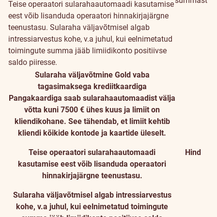
summast
Teise operaatori sularahaautomaadi kasutamise
eest võib lisanduda operaatori hinnakirjajärgne
teenustasu. Sularaha väljavõtmisel algab
intressiarvestus kohe, v.a juhul, kui eelnimetatud
toimingute summa jääb limiidikonto positiivse
saldo piiresse.
Sularaha väljavõtmine Gold vaba
tagasimaksega krediitkaardiga
Pangakaardiga saab sularahaautomaadist välja
võtta kuni 7500 € ühes kuus ja limiit on
kliendikohane. See tähendab, et limiit kehtib
kliendi kõikide kontode ja kaartide üleselt.
Teise operaatori sularahaautomaadi
Hind
kasutamise eest võib lisanduda operaatori
hinnakirjajärgne teenustasu.
Sularaha väljavõtmisel algab intressiarvestus
kohe, v.a juhul, kui eelnimetatud toimingute