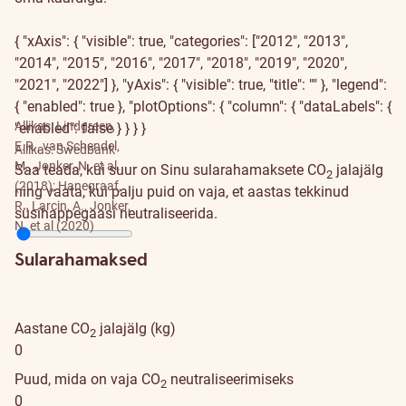
{ "xAxis": { "visible": true, "categories": ["2012", "2013",
"2014", "2015", "2016", "2017", "2018", "2019", "2020",
"2021", "2022"] }, "yAxis": { "visible": true, "title": "" }, "legend":
{ "enabled": true }, "plotOptions": { "column": { "dataLabels": {
Allikas: Lindgreen,
"enabled": false } } } }
E.R., van Schendel,
Allikas: Swedbank
M., Jonker, N. et al.
Saa teada, kui suur on Sinu sularahamaksete CO
jalajälg
2
(2018); Hanegraaf,
ning vaata, kui palju puid on vaja, et aastas tekkinud
R., Larçin, A., Jonker,
süsihappegaasi neutraliseerida.
N. et al (2020)
Sularahamaksed
Aastane CO
jalajälg (kg)
2
0
Puud, mida on vaja CO
neutraliseerimiseks
2
0