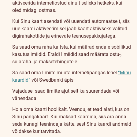
aktiveerida internetiostud ainult selleks hetkeks, kui
oled midagi ostmas.
Kui Sinu kaart asendati või uuendati automaatselt, siis
uue kaardi aktiveerimisel jääb kaart aktiivseks valitud
digirahakottide ja erinevate teenusepakkujatega.
Sa saad oma raha kaitsta, kui määrad endale sobilikud
kasutuslimiidid. Eraldi limiidid saad määrata ostu-,
sularaha- ja maksetehingutele.
Sa saad oma limiite muuta internetipangas lehel
”Minu
kaardid”
või Swedbanki äpis.
Vajadusel saad limiite ajutiselt ka suurendada või
vähendada.
Hoia oma kaarti hoolikalt. Veendu, et tead alati, kus on
Sinu pangakaart. Kui maksad kaardiga, siis ära anna
seda kunagi teenindaja kätte, sest Sinu kaardi andmeid
võidakse kuritarvitada.