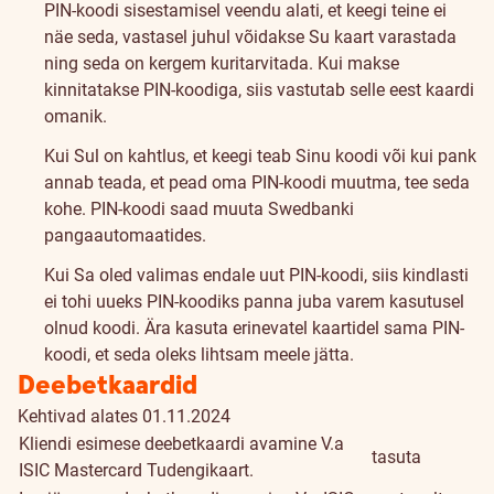
PIN-koodi sisestamisel veendu alati, et keegi teine ei
näe seda, vastasel juhul võidakse Su kaart varastada
ning seda on kergem kuritarvitada. Kui makse
kinnitatakse PIN-koodiga, siis vastutab selle eest kaardi
omanik.
Kui Sul on kahtlus, et keegi teab Sinu koodi või kui pank
annab teada, et pead oma PIN-koodi muutma, tee seda
kohe. PIN-koodi saad muuta Swedbanki
pangaautomaatides.
Kui Sa oled valimas endale uut PIN-koodi, siis kindlasti
ei tohi uueks PIN-koodiks panna juba varem kasutusel
olnud koodi. Ära kasuta erinevatel kaartidel sama PIN-
koodi, et seda oleks lihtsam meele jätta.
Hinnakiri
Deebetkaardid
Kehtivad alates 01.11.2024
Kliendi esimese deebetkaardi avamine
V.a
tasuta
ISIC Mastercard Tudengikaart.