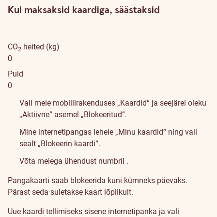
Kui maksaksid kaardiga, säästaksid
CO
heited (kg)
2
0
Puid
0
KKK
Vali meie mobiilirakenduses „Kaardid“ ja seejärel oleku
„Aktiivne“ asemel „Blokeeritud“.
Mine internetipangas lehele „Minu kaardid“ ning vali
sealt „Blokeerin kaardi“.
Võta meiega ühendust numbril
.
Pangakaarti saab blokeerida kuni kümneks päevaks.
Pärast seda suletakse kaart lõplikult.
Uue kaardi tellimiseks sisene internetipanka ja vali