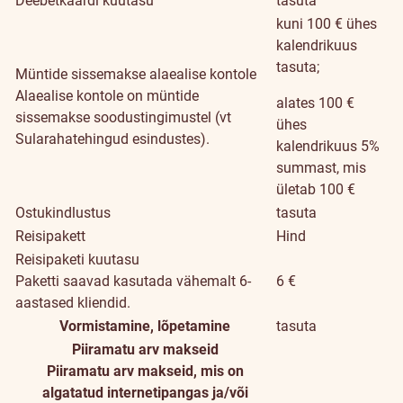
Deebetkaardi kuutasu
tasuta
kuni 100 € ühes
kalendrikuus
tasuta;
Müntide sissemakse alaealise kontole
Alaealise kontole on müntide
alates 100 €
sissemakse soodustingimustel (vt
ühes
Sularahatehingud esindustes).
kalendrikuus 5%
summast, mis
ületab 100 €
Ostukindlustus
tasuta
Reisipakett
Hind
Reisipaketi kuutasu
Paketti saavad kasutada vähemalt 6-
6 €
aastased kliendid.
Vormistamine, lõpetamine
tasuta
Piiramatu arv makseid
Piiramatu arv makseid, mis on
algatatud internetipangas ja/või