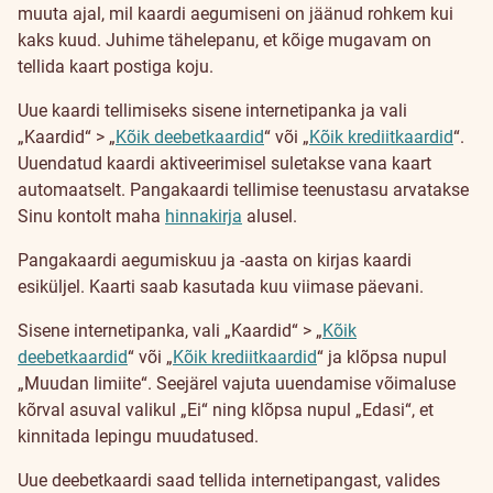
muuta ajal, mil kaardi aegumiseni on jäänud rohkem kui
kaks kuud. Juhime tähelepanu, et kõige mugavam on
tellida kaart postiga koju.
Uue kaardi tellimiseks sisene internetipanka ja vali
„Kaardid“ > „
Kõik deebetkaardid
“ või „
Kõik krediitkaardid
“.
Uuendatud kaardi aktiveerimisel suletakse vana kaart
automaatselt. Pangakaardi tellimise teenustasu arvatakse
Sinu kontolt maha
hinnakirja
alusel.
Pangakaardi aegumiskuu ja -aasta on kirjas kaardi
esiküljel. Kaarti saab kasutada kuu viimase päevani.
Sisene internetipanka, vali „Kaardid“ > „
Kõik
deebetkaardid
“ või „
Kõik krediitkaardid
“ ja klõpsa nupul
„Muudan limiite“. Seejärel vajuta uuendamise võimaluse
kõrval asuval valikul „Ei“ ning klõpsa nupul „Edasi“, et
kinnitada lepingu muudatused.
Uue deebetkaardi saad tellida internetipangast, valides