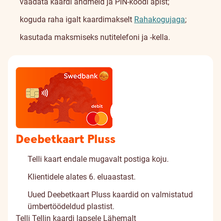
vaadata kaardi andmeid ja PIN-koodi äpist;
koguda raha igalt kaardimakselt
Rahakogujaga
;
kasutada maksmiseks nutitelefoni ja -kella.
Deebetkaart Pluss
Telli kaart endale mugavalt postiga koju.
Klientidele alates 6. eluaastast.
Uued Deebetkaart Pluss kaardid on valmistatud
ümbertöödeldud plastist.
Telli
Tellin kaardi lapsele
Lähemalt