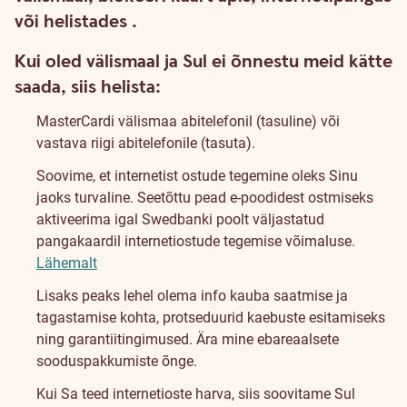
või helistades
.
Kui oled välismaal ja Sul ei õnnestu meid kätte
saada, siis helista:
MasterCardi välismaa abitelefonil (tasuline)
või
vastava riigi abitelefonile (tasuta).
Soovime, et internetist ostude tegemine oleks Sinu
jaoks turvaline. Seetõttu pead e-poodidest ostmiseks
aktiveerima igal Swedbanki poolt väljastatud
pangakaardil internetiostude tegemise võimaluse.
Lähemalt
Lisaks peaks lehel olema info kauba saatmise ja
tagastamise kohta, protseduurid kaebuste esitamiseks
ning garantiitingimused. Ära mine ebareaalsete
sooduspakkumiste õnge.
Kui Sa teed internetioste harva, siis soovitame Sul