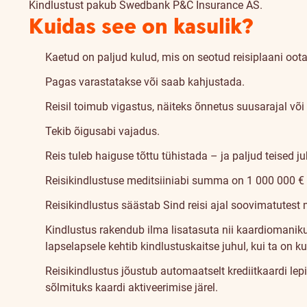
Kindlustust pakub Swedbank P&C Insurance AS.
Kuidas see on kasulik?
Kaetud on paljud kulud, mis on seotud reisiplaani oo
Pagas varastatakse või saab kahjustada.
Reisil toimub vigastus, näiteks õnnetus suusarajal või
Tekib õigusabi vajadus.
Reis tuleb haiguse tõttu tühistada – ja paljud teised j
Reisikindlustuse meditsiiniabi summa on 1 000 000 € 
Reisikindlustus säästab Sind reisi ajal soovimatutest
Kindlustus rakendub ilma lisatasuta nii kaardiomanikule
lapselapsele kehtib kindlustuskaitse juhul, kui ta on 
Reisikindlustus jõustub automaatselt krediitkaardi lep
sõlmituks kaardi aktiveerimise järel.