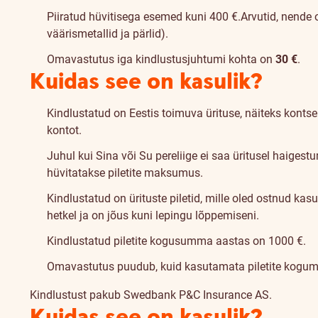
Piiratud hüvitisega esemed kuni 400 €.
Arvutid, nende o
väärismetallid ja pärlid).
Omavastutus iga kindlustusjuhtumi kohta on
30 €
.
Kuidas see on kasulik?
Kindlustatud on Eestis toimuva ürituse, näiteks kontse
kontot.
Juhul kui Sina või Su pereliige ei saa üritusel haige
hüvitatakse piletite maksumus.
Kindlustatud on ürituste piletid, mille oled ostnud k
hetkel ja on jõus kuni lepingu lõppemiseni.
Kindlustatud piletite kogusumma aastas on 1000 €.
Omavastutus puudub, kuid kasutamata piletite kogu
Kindlustust pakub Swedbank P&C Insurance AS.
Kuidas see on kasulik?