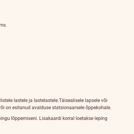
jms.
tele lastele ja lastelastele.
Täisealisele lapsele või
e või on esitanud avalduse statsionaarsele õppekohale.
pingu lõppemiseni. Lisakaardi korral loetakse leping