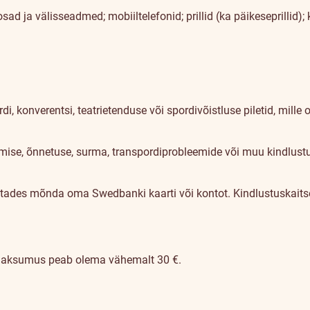
sad ja välisseadmed; mobiiltelefonid; prillid (ka päikeseprillid);
rdi, konverentsi, teatrietenduse või spordivõistluse piletid, mi
stumise, õnnetuse, surma, transpordiprobleemide või muu kindlus
asutades mõnda oma Swedbanki kaarti või kontot. Kindlustuskait
maksumus peab olema vähemalt 30 €.