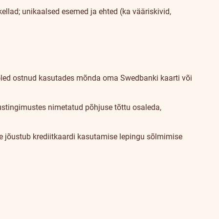
 kellad; unikaalsed esemed ja ehted (ka vääriskivid,
lle oled ostnud kasutades mõnda oma Swedbanki kaarti või
tustingimustes nimetatud põhjuse tõttu osaleda,
se jõustub krediitkaardi kasutamise lepingu sõlmimise