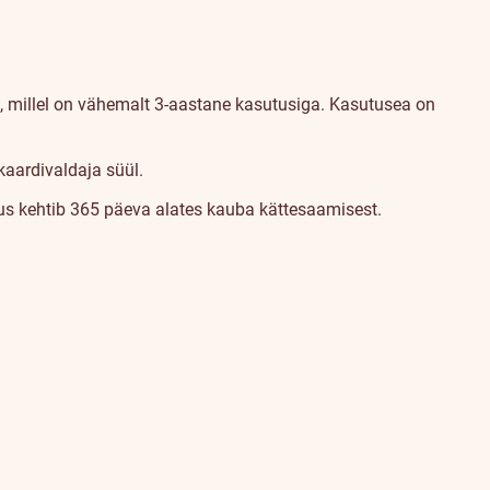
 millel on vähemalt 3-aastane kasutusiga. Kasutusea on
kaardivaldaja süül.
stus kehtib 365 päeva alates kauba kättesaamisest.