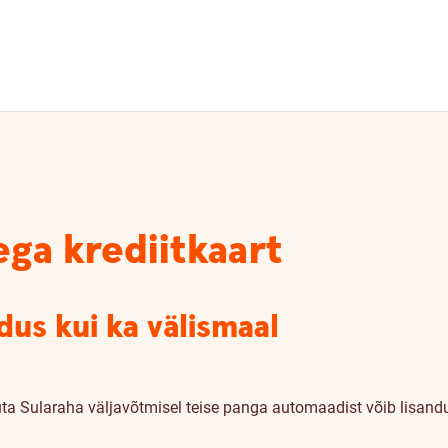
ga krediitkaart
dus kui ka välismaal
uta
Sularaha väljavõtmisel teise panga automaadist võib lisand