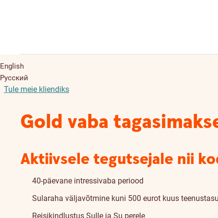
English
Русский
Tule meie kliendiks
Gold vaba tagasimakse
Aktiivsele tegutsejale nii ko
40-päevane intressivaba periood
Sularaha väljavõtmine kuni 500 eurot kuus teenustas
Reisikindlustus Sulle ja Su perele