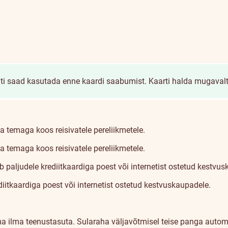
iiti saad kasutada enne kaardi saabumist.
Kaarti halda mugavalt
a temaga koos reisivatele pereliikmetele.
a temaga koos reisivatele pereliikmetele.
b paljudele krediitkaardiga poest või internetist ostetud kestvu
diitkaardiga poest või internetist ostetud kestvuskaupadele.
ma ilma teenustasuta.
Sularaha väljavõtmisel teise panga autom