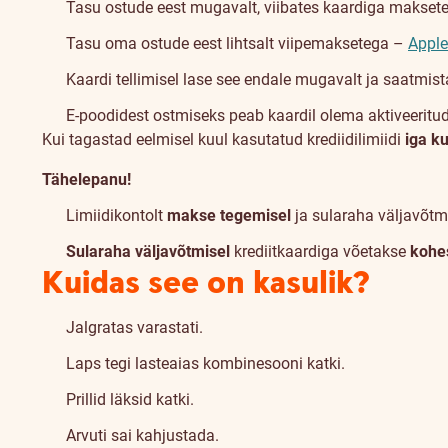
Tasu ostude eest mugavalt, viibates kaardiga maksete
Tasu oma ostude eest lihtsalt viipemaksetega –
Apple
Kaardi tellimisel lase see endale mugavalt ja saatmis
E-poodidest ostmiseks peab kaardil olema aktiveeritu
Kui tagastad eelmisel kuul kasutatud krediidilimiidi
iga k
Tähelepanu!
Limiidikontolt
makse tegemisel
ja sularaha väljavõtmi
Sularaha väljavõtmisel
krediitkaardiga võetakse
kohe
Kindlustus
Kuidas see on kasulik?
Jalgratas varastati.
Laps tegi lasteaias kombinesooni katki.
Prillid läksid katki.
Arvuti sai kahjustada.