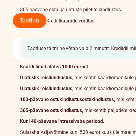
365-päevane ostu- ja ürituste piletite kindlustus
Taotlen
Krediitkaartide võrdlus
Taotluse täitmine võtab vaid 2 minutit.
Krediidilim
Kaardist
Kaardi limiit alates 1000 eurost.
Ulatuslik
reisikindlustus
, mis kehtib kaardiomanikule j
Ulatuslik
reisikindlustus
, mis kehtib kaardiomanikule j
180-päevane
ostukindlustus
ostukindlustus
,
mis kehti
365-päevane
ostukindlustus
,
mis kehtib paljudele kre
Kuni 40-päevane intressivaba periood.
Sularaha väljavõtmine kuni 500 eurot kuus üle maail