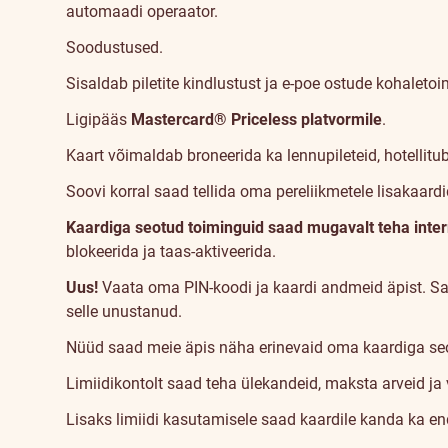
automaadi operaator.
Soodustused
.
Sisaldab piletite kindlustust ja e-poe ostude kohaletoi
Ligipääs
Mastercard® Priceless
platvormile
.
Kaart võimaldab broneerida ka lennupileteid, hotellitub
Soovi korral saad tellida oma pereliikmetele lisakaard
Kaardiga seotud toiminguid saad mugavalt teha inter
blokeerida ja taas-aktiveerida.
Uus!
Vaata oma PIN-koodi ja kaardi andmeid äpist. Sa
selle unustanud.
Nüüd saad meie äpis näha erinevaid oma kaardiga seot
Limiidikontolt saad teha ülekandeid, maksta arveid ja
Lisaks limiidi kasutamisele saad kaardile kanda ka e