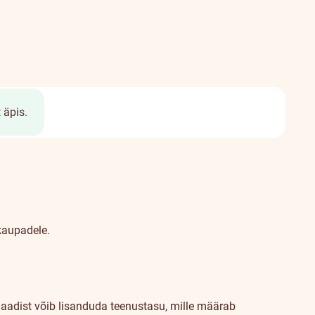
 äpis.
skaupadele.
aadist võib lisanduda teenustasu, mille määrab