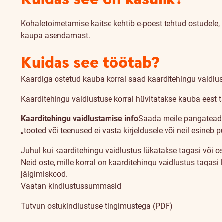
Kohaletoimetamise kaitse kehtib e-poest tehtud ostudele
kaupa asendamast.
Kuidas see töötab?
Kaardiga ostetud kauba korral saad kaarditehingu vaidlus
Kaarditehingu vaidlustuse korral hüvitatakse kauba eest
Kaarditehingu vaidlustamise info
Saada meile pangateade
„tooted või teenused ei vasta kirjeldusele või neil esineb
Juhul kui kaarditehingu vaidlustus lükatakse tagasi või os
Neid oste, mille korral on kaarditehingu vaidlustus tagasi
jälgimiskood.
Vaatan kindlustussummasid
Tutvun ostukindlustuse tingimustega (PDF)