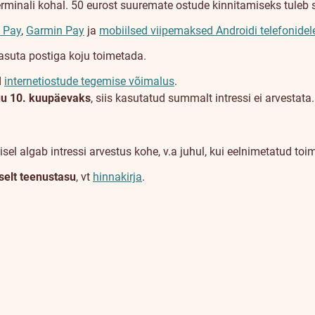
rminali kohal. 50 eurost suuremate ostude kinnitamiseks tuleb 
 Pay
,
Garmin Pay
ja
mobiilsed viipemaksed Androidi telefonidel
tasuta postiga koju toimetada.
d
internetiostude tegemise võimalus
.
uu 10. kuupäevaks
, siis kasutatud summalt intressi ei arvestata.
sel algab intressi arvestus kohe, v.a juhul, kui eelnimetatud toi
selt teenustasu
, vt
hinnakirja
.