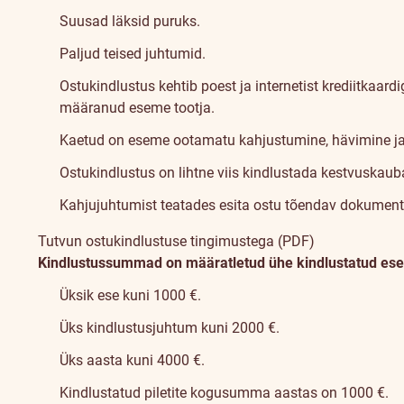
Suusad läksid puruks.
Paljud teised juhtumid.
Ostukindlustus kehtib poest ja internetist krediitkaar
määranud eseme tootja.
Kaetud on eseme ootamatu kahjustumine, hävimine ja va
Ostukindlustus on lihtne viis kindlustada kestvuskauba
Kahjujuhtumist teatades esita ostu tõendav dokument
Tutvun ostukindlustuse tingimustega (PDF)
Kindlustussummad on määratletud ühe kindlustatud esem
Üksik ese kuni 1000 €.
Üks kindlustusjuhtum kuni 2000 €.
Üks aasta kuni 4000 €.
Kindlustatud piletite kogusumma aastas on 1000 €.