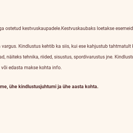
diga ostetud kestvuskaupadele.
Kestvuskaubaks loetakse esemeid,
rgus. Kindlustus kehtib ka siis, kui ese kahjustub tahtmatult 
d, näiteks tehnika, riided, sisustus, spordivarustus jne. Kindlu
 või edasta makse kohta info.
e, ühe kindlustusjuhtumi ja ühe aasta kohta.