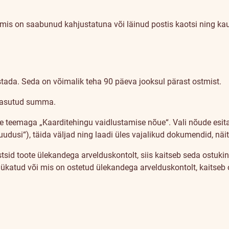
, mis on saabunud kahjustatuna või läinud postis kaotsi ning k
tada. Seda on võimalik teha 90 päeva jooksul pärast ostmist.
 tasutud summa.
 teemaga „Kaarditehingu vaidlustamise nõue“. Vali nõude esita
 puudusi“), täida väljad ning laadi üles vajalikud dokumendid, n
tsid toote ülekandega arvelduskontolt, siis kaitseb seda ostukin
 lükatud või mis on ostetud ülekandega arvelduskontolt, kaitseb 