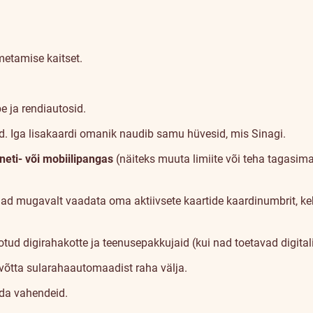
metamise kaitset.
e ja rendiautosid.
id. Iga lisakaardi omanik naudib samu hüvesid, mis Sinagi.
neti- või mobiilipangas
(näiteks muuta limiite või teha tagasima
ad mugavalt vaadata oma aktiivsete kaartide kaardinumbrit, keh
ud digirahakotte ja teenusepakkujaid (kui nad toetavad digitali
 võtta sularahaautomaadist raha välja.
nda vahendeid.