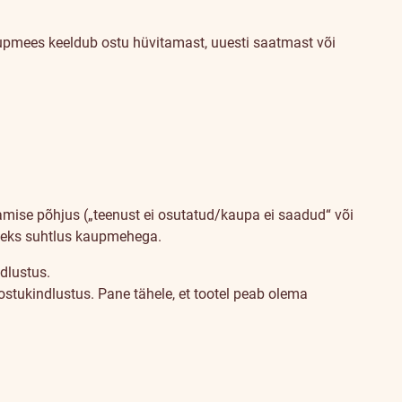
aupmees keeldub ostu hüvitamast, uuesti saatmast või
mise põhjus („teenust ei osutatud/kaupa ei saadud“ või
äiteks suhtlus kaupmehega.
dlustus.
ostukindlustus. Pane tähele, et tootel peab olema