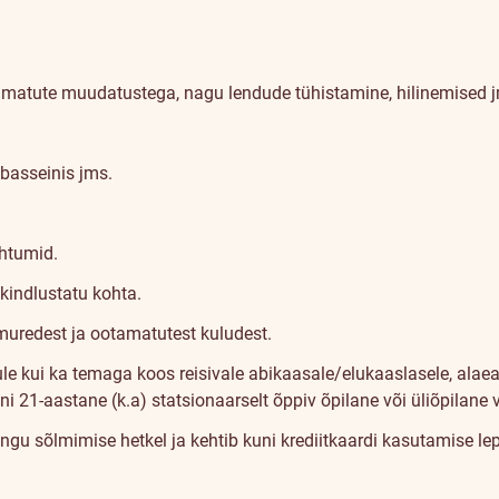
tamatute muudatustega, nagu lendude tühistamine, hilinemised 
 basseinis jms.
uhtumid.
kindlustatu kohta.
 muredest ja ootamatutest kuludest.
 kui ka temaga koos reisivale abikaasale/elukaaslasele, alaealis
kuni 21-aastane (k.a) statsionaarselt õppiv õpilane või üliõpilan
ingu sõlmimise hetkel ja kehtib kuni krediitkaardi kasutamise le