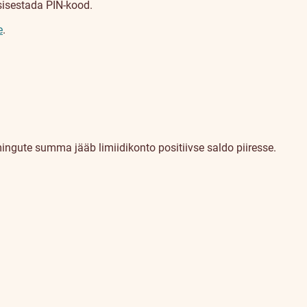
sisestada PIN-kood.
e
.
mingute summa jääb limiidikonto positiivse saldo piiresse.