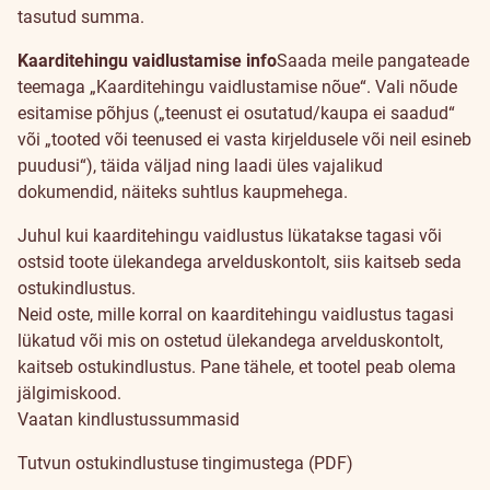
tasutud summa.
Kaarditehingu vaidlustamise info
Saada meile pangateade
teemaga „Kaarditehingu vaidlustamise nõue“. Vali nõude
esitamise põhjus („teenust ei osutatud/kaupa ei saadud“
või „tooted või teenused ei vasta kirjeldusele või neil esineb
puudusi“), täida väljad ning laadi üles vajalikud
dokumendid, näiteks suhtlus kaupmehega.
Juhul kui kaarditehingu vaidlustus lükatakse tagasi või
ostsid toote ülekandega arvelduskontolt, siis kaitseb seda
ostukindlustus.
Neid oste, mille korral on kaarditehingu vaidlustus tagasi
lükatud või mis on ostetud ülekandega arvelduskontolt,
kaitseb ostukindlustus. Pane tähele, et tootel peab olema
jälgimiskood.
Vaatan kindlustussummasid
Tutvun ostukindlustuse tingimustega (PDF)