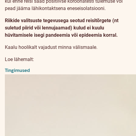
kui enne reisi saad positiivse koroonatesti tulemuse või
pead jääma lähikontaktsena eneseisolatsiooni.
Riikide valitsuste tegevusega seotud reisitõrgete (nt
suletud piirid või lennujaamad) kulud ei kuulu
hüvitamisele isegi pandeemia või epideemia korral.
Kaalu hoolikalt vajadust minna välismaale.
Loe lähemalt:
Tingimused