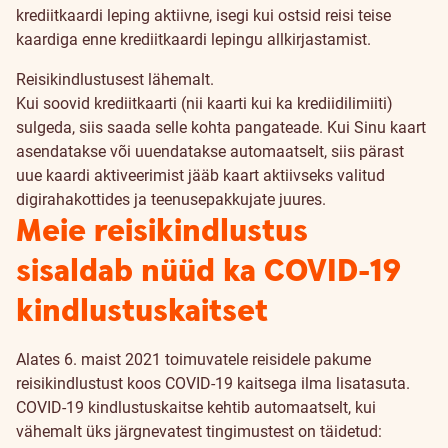
krediitkaardi leping aktiivne, isegi kui ostsid reisi teise
kaardiga enne krediitkaardi lepingu allkirjastamist.
Reisikindlustusest lähemalt.
Kui soovid krediitkaarti (nii kaarti kui ka krediidilimiiti)
sulgeda, siis saada selle kohta pangateade.
Kui Sinu kaart
asendatakse või uuendatakse automaatselt, siis pärast
uue kaardi aktiveerimist jääb kaart aktiivseks valitud
digirahakottides ja teenusepakkujate juures.
Meie reisikindlustus
sisaldab nüüd ka COVID-19
kindlustuskaitset
Alates 6. maist 2021 toimuvatele reisidele pakume
reisikindlustust koos COVID-19 kaitsega ilma lisatasuta.
COVID-19 kindlustuskaitse kehtib automaatselt, kui
vähemalt üks järgnevatest tingimustest on täidetud: