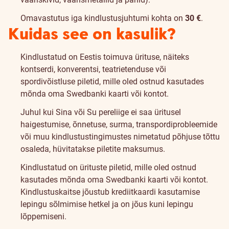
Omavastutus iga kindlustusjuhtumi kohta on
30 €
.
Kuidas see on kasulik?
Kindlustatud on Eestis toimuva ürituse, näiteks
kontserdi, konverentsi, teatrietenduse või
spordivõistluse piletid, mille oled ostnud kasutades
mõnda oma Swedbanki kaarti või kontot.
Juhul kui Sina või Su pereliige ei saa üritusel
haigestumise, õnnetuse, surma, transpordiprobleemide
või muu kindlustustingimustes nimetatud põhjuse tõttu
osaleda, hüvitatakse piletite maksumus.
Kindlustatud on ürituste piletid, mille oled ostnud
kasutades mõnda oma Swedbanki kaarti või kontot.
Kindlustuskaitse jõustub krediitkaardi kasutamise
lepingu sõlmimise hetkel ja on jõus kuni lepingu
lõppemiseni.