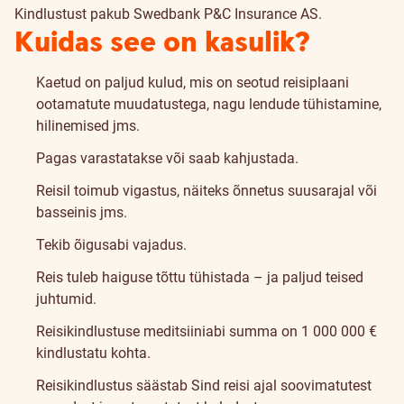
Kindlustust pakub Swedbank P&C Insurance AS.
Kuidas see on kasulik?
Kaetud on paljud kulud, mis on seotud reisiplaani
ootamatute muudatustega, nagu lendude tühistamine,
hilinemised jms.
Pagas varastatakse või saab kahjustada.
Reisil toimub vigastus, näiteks õnnetus suusarajal või
basseinis jms.
Tekib õigusabi vajadus.
Reis tuleb haiguse tõttu tühistada – ja paljud teised
juhtumid.
Reisikindlustuse meditsiiniabi summa on 1 000 000 €
kindlustatu kohta.
Reisikindlustus säästab Sind reisi ajal soovimatutest