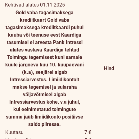
Kehtivad alates 01.11.2025
Gold vaba tagasimaksega
krediitkaart
Gold vaba
tagasimaksega krediitkaardi puhul
kauba või teenuse eest Kaardiga
tasumisel ei arvesta Pank Intressi
alates vastava Kaardiga tehtud
Toimingu tegemisest kuni samale
kuule järgneva kuu 10. kuupäevani
Hind
(k.a), seejärel algab
Intressiarvestus. Limiidikontolt
makse tegemisel ja sularaha
väljavõtmisel algab
Intressiarvestus kohe, v.a juhul,
kui eelnimetatud toimingute
summa jääb limiidikonto positiivse
saldo piiresse.
Kuutasu
7 €