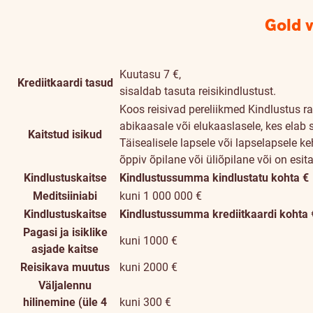
Gold v
Kuutasu 7 €,
Krediitkaardi tasud
sisaldab tasuta reisikindlustust.
Koos reisivad pereliikmed
Kindlustus r
abikaasale või elukaaslasele, kes elab 
Kaitstud isikud
Täisealisele lapsele või lapselapsele ke
õppiv õpilane või üliõpilane või on esi
Kindlustuskaitse
Kindlustussumma kindlustatu kohta €
kuni
Meditsiiniabi
kuni 1 000 000 €
1,000,000
Kindlustuskaitse
Kindlustussumma krediitkaardi kohta 
€
Pagasi ja isiklike
kuni 1000 €
asjade kaitse
Reisikava muutus
kuni 2000 €
Väljalennu
hilinemine (üle 4
kuni 300 €