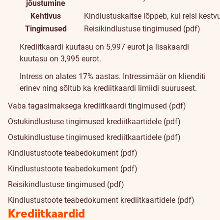
jõustumine
Kehtivus
Kindlustuskaitse lõppeb, kui reisi kestv
Tingimused
Reisikindlustuse tingimused (pdf)
Hinnad
Krediitkaardi kuutasu on
5,99
7
eurot ja lisakaardi
ja
kuutasu on
3,99
5
eurot.
Intress on alates 17% aastas. Intressimäär on klienditi
tingimused
erinev ning sõltub ka krediitkaardi limiidi suurusest.
Vaba tagasimaksega krediitkaardi tingimused (pdf)
Ostukindlustuse tingimused krediitkaartidele (pdf)
Ostukindlustuse tingimused krediitkaartidele (pdf)
Kindlustustoote teabedokument (pdf)
Kindlustustoote teabedokument (pdf)
Reisikindlustuse tingimused (pdf)
Kindlustustoote teabedokument krediitkaartidele (pdf)
Krediitkaardid