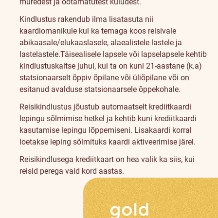
muredest ja ootamatutest kuludest.
Kindlustus rakendub ilma lisatasuta nii
kaardiomanikule kui ka temaga koos reisivale
abikaasale/elukaaslasele, alaealistele lastele ja
lastelastele.
Täisealisele lapsele või lapselapsele kehtib
kindlustuskaitse juhul, kui ta on kuni 21-aastane (k.a)
statsionaarselt õppiv õpilane või üliõpilane või on
esitanud avalduse statsionaarsele õppekohale.
Reisikindlustus jõustub automaatselt krediitkaardi
lepingu sõlmimise hetkel ja kehtib kuni krediitkaardi
kasutamise lepingu lõppemiseni. Lisakaardi korral
loetakse leping sõlmituks kaardi aktiveerimise järel.
Reisikindlusega krediitkaart on hea valik ka siis, kui
reisid perega vaid kord aastas.