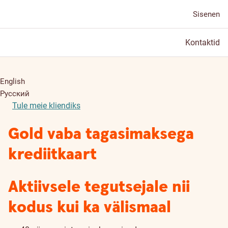
Sisenen
Kontaktid
English
Русский
Tule meie kliendiks
Gold vaba tagasimaksega
krediitkaart
Aktiivsele tegutsejale nii
kodus kui ka välismaal