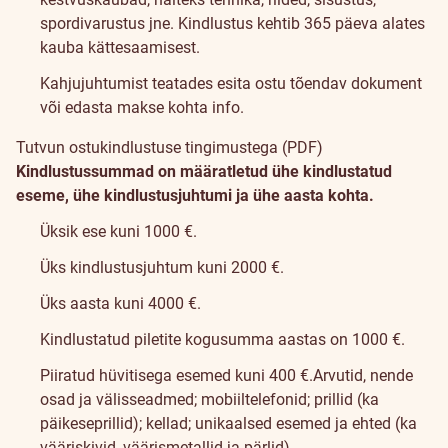
spordivarustus jne. Kindlustus kehtib 365 päeva alates
kauba kättesaamisest.
Kahjujuhtumist teatades esita ostu tõendav dokument
või edasta makse kohta info.
Tutvun ostukindlustuse tingimustega (PDF)
Kindlustussummad on määratletud ühe kindlustatud
eseme, ühe kindlustusjuhtumi ja ühe aasta kohta.
Üksik ese kuni 1000 €.
Üks kindlustusjuhtum kuni 2000 €.
Üks aasta kuni 4000 €.
Kindlustatud piletite kogusumma aastas on 1000 €.
Piiratud hüvitisega esemed kuni 400 €.
Arvutid, nende
osad ja välisseadmed; mobiiltelefonid; prillid (ka
päikeseprillid); kellad; unikaalsed esemed ja ehted (ka
vääriskivid, väärismetallid ja pärlid).