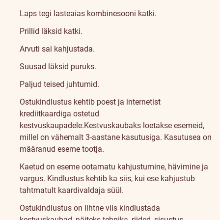
Laps tegi lasteaias kombinesooni katki.
Prillid läksid katki.
Arvuti sai kahjustada.
Suusad läksid puruks.
Paljud teised juhtumid.
Ostukindlustus kehtib poest ja internetist
krediitkaardiga ostetud
kestvuskaupadele.
Kestvuskaubaks loetakse esemeid,
millel on vähemalt 3-aastane kasutusiga. Kasutusea on
määranud eseme tootja.
Kaetud on eseme ootamatu kahjustumine, hävimine ja
vargus. Kindlustus kehtib ka siis, kui ese kahjustub
tahtmatult kaardivaldaja süül.
Ostukindlustus on lihtne viis kindlustada
kestvuskaubad, näiteks tehnika, riided, sisustus,