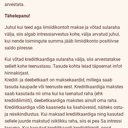
arvestata.
Tähelepanu!
Juhul kui teed aga limiidikontolt makse ja võtad sularaha
välja, siis algab intressiarvestus kohe, välja arvatud juhul,
kui nende toimingute summa jääb limiidikonto positiivse
saldo piiresse.
Kui võtad krediitkaardiga sularaha välja, siis arvestatakse
sellelt kohe teenustasu. Tasude kohta leiad täpsemat infot
hinnakirjast.
Krediit- ja deebetkaart on maksekaardid, millega saab
tasuda kaupade või teenuste eest. Krediitkaardiga makstes
saab kasutada nii oma kui ka laenatud raha (ehk
krediidilimiiti), deebetkaardiga makstes ainult oma raha.
Krediitkaardiga võib kaasneda ka lisahüvesid, näiteks ostu-
ja reisikindlustus.
Kui maksad krediitkaardiga ning kasutad
sellele juurde makstud isiklikku raha, siis ei pea Sa intressi
tasuma. Kui kasutad krediitkaardi krediidilimiiti, pead