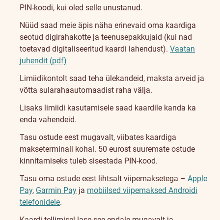
PIN-koodi, kui oled selle unustanud.
Nüüd saad meie äpis näha erinevaid oma kaardiga
seotud digirahakotte ja teenusepakkujaid (kui nad
toetavad digitaliseeritud kaardi lahendust).
Vaatan
juhendit (pdf)
Limiidikontolt saad teha ülekandeid, maksta arveid ja
võtta sularahaautomaadist raha välja.
Lisaks limiidi kasutamisele saad kaardile kanda ka
enda vahendeid.
Tasu ostude eest mugavalt, viibates kaardiga
makseterminali kohal. 50 eurost suuremate ostude
kinnitamiseks tuleb sisestada PIN-kood.
Tasu oma ostude eest lihtsalt viipemaksetega –
Apple
Pay
,
Garmin Pay
ja
mobiilsed viipemaksed Androidi
telefonidele
.
Kaardi tellimisel lase see endale mugavalt ja