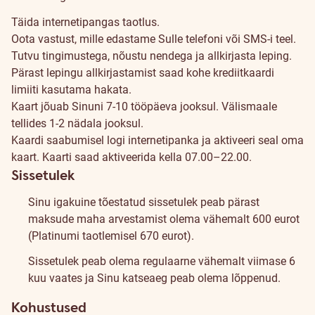
Kuidas
Täida internetipangas taotlus.
sõlmida?
Oota vastust, mille edastame Sulle telefoni või SMS-i teel.
Tutvu tingimustega, nõustu nendega ja allkirjasta leping.
Pärast lepingu allkirjastamist saad kohe krediitkaardi
limiiti kasutama hakata.
Kaart jõuab Sinuni 7-10 tööpäeva jooksul. Välismaale
tellides 1-2 nädala jooksul.
Kaardi saabumisel logi internetipanka ja aktiveeri seal oma
kaart. Kaarti saad aktiveerida kella 07.00–22.00.
Sissetulek
Sinu igakuine tõestatud sissetulek peab pärast
maksude maha arvestamist olema vähemalt 600 eurot
(Platinumi taotlemisel 670 eurot).
Sissetulek peab olema regulaarne vähemalt viimase 6
kuu vaates ja Sinu katseaeg peab olema lõppenud.
Kohustused