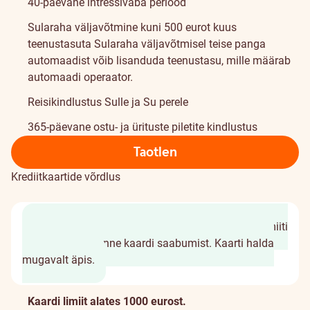
40-päevane intressivaba periood
Sularaha väljavõtmine kuni 500 eurot kuus
teenustasuta
Sularaha väljavõtmisel teise panga
automaadist võib lisanduda teenustasu, mille määrab
automaadi operaator.
Reisikindlustus Sulle ja Su perele
365-päevane ostu- ja ürituste piletite kindlustus
Taotlen
Krediitkaartide võrdlus
Taotluse täitmine võtab vaid 2 minutit.
Krediidilimiiti
saad kasutada enne kaardi saabumist.
Kaarti halda
mugavalt äpis.
Kaardist
Kaardi limiit alates 1000 eurost.