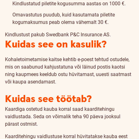
Kindlustatud piletite kogusumma aastas on 1000 €.
Omavastutus puudub, kuid kasutamata piletite
kogumaksumus peab olema vähemalt 30 €.
Kindlustust pakub Swedbank P&C Insurance AS.
Kuidas see on kasulik?
Kohaletoimetamise kaitse kehtib e-poest tehtud ostudele,
mis on saabunud kahjustatuna või läinud postis kaotsi
ning kaupmees keeldub ostu hüvitamast, uuesti saatmast
või kaupa asendamast.
Kuidas see töötab?
Kaardiga ostetud kauba korral saad kaarditehingu
vaidlustada. Seda on võimalik teha 90 päeva jooksul
pärast ostmist.
Kaarditehingu vaidlustuse korral hüvitatakse kauba eest