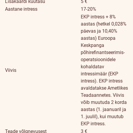
Lisakaardi kuutasu
5 €
Aastane intress
17-20%
EKP intress + 8%
aastas (hetkel 0,028%
päevas ja 10,40%
aastas)
Euroopa
Keskpanga
põhirefinantseerimis-
operatsioonidele
kohaldatav
Viivis
intressimäär (EKP
intress). EKP intress
avaldatakse Ametlikes
Teadaannetes. Viivis
võib muutuda 2 korda
aastas (1. jaanuaril ja
1. juulil), kui muutub
EKP intress.
Teade võlgnevusest
3 €