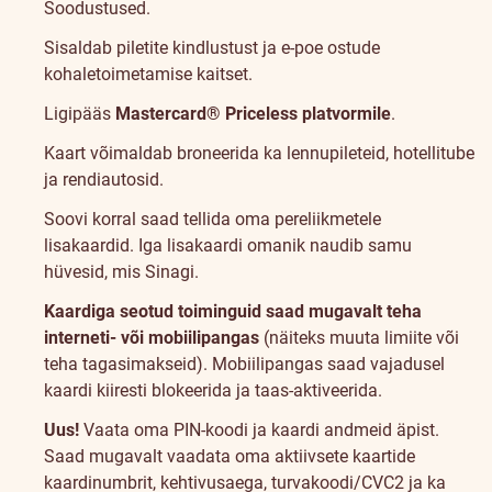
Soodustused
.
Sisaldab piletite kindlustust ja e-poe ostude
kohaletoimetamise kaitset.
Ligipääs
Mastercard® Priceless
platvormile
.
Kaart võimaldab broneerida ka lennupileteid, hotellitube
ja rendiautosid.
Soovi korral saad tellida oma pereliikmetele
lisakaardid. Iga lisakaardi omanik naudib samu
hüvesid, mis Sinagi.
Kaardiga seotud toiminguid saad mugavalt teha
interneti- või mobiilipangas
(näiteks muuta limiite või
teha tagasimakseid). Mobiilipangas saad vajadusel
kaardi kiiresti blokeerida ja taas-aktiveerida.
Uus!
Vaata oma PIN-koodi ja kaardi andmeid äpist.
Saad mugavalt vaadata oma aktiivsete kaartide
kaardinumbrit, kehtivusaega, turvakoodi/CVC2 ja ka