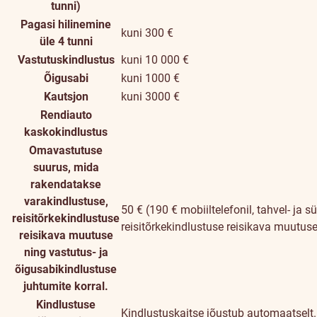
tunni)
Pagasi hilinemine
kuni 300 €
üle 4 tunni
kuni
Vastutuskindlustus
kuni 10 000 €
10,000
Õigusabi
kuni 1000 €
€
Kautsjon
kuni 3000 €
Rendiauto
kaskokindlustus
Omavastutuse
suurus, mida
rakendatakse
varakindlustuse,
50 € (190 € mobiiltelefonil, tahvel- ja s
reisitõrkekindlustuse
reisitõrkekindlustuse reisikava muutuse
reisikava muutuse
ning vastutus- ja
õigusabikindlustuse
juhtumite korral.
Kindlustuse
Kindlustuskaitse jõustub automaatselt