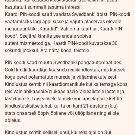
kasutatult summalt tasuma intressi.
Kaardi PIN-koodi saad vaadata Swedbanki äpist. PIN-koodi
vaatamiseks logi äppi sisse ja vajuta alaservas olevale
menüüpunktile „Kaardid“. Vali oma kaart ja „Kaardi PIN-
kood“. Seejärel kinnita see endale sobiva
autentimismeetodiga. Kaardi PIN-koodi kuvatakse 30
sekundi jooksul. Ära näita koodi teistele.
PIN-koodi saad muuta Swedbanki pangaautomaatides.
Gold krediitkaardiga kaasneb reisikindlustus, mis kaitseb
kogu peret ootamatute murede ja väljaminekute eest.
Kindlustus kehtib nii kaardiomanikule kui ka temaga koos
reisivale abikaasale/elukaaslasele, alaealistele lastele ja
lastelastele. Täisealisele lapsele või lapselapsele kehtib
kindlustuskaitse juhul, kui ta on kuni 21-aastane (k.a)
statsionaarselt õppiv õpilane või üliõpilane ning ei ole
abielus.
Kindlustus kehtib sellisel juhul, kui reisi ajal on Sul