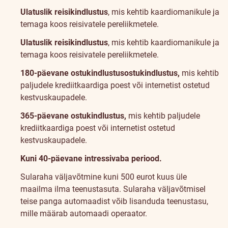
Ulatuslik
reisikindlustus
, mis kehtib kaardiomanikule ja
temaga koos reisivatele pereliikmetele.
Ulatuslik
reisikindlustus
, mis kehtib kaardiomanikule ja
temaga koos reisivatele pereliikmetele.
180-päevane
ostukindlustus
ostukindlustus
,
mis kehtib
paljudele krediitkaardiga poest või internetist ostetud
kestvuskaupadele.
365-päevane
ostukindlustus
,
mis kehtib paljudele
krediitkaardiga poest või internetist ostetud
kestvuskaupadele.
Kuni 40-päevane intressivaba periood.
Sularaha väljavõtmine kuni 500 eurot kuus üle
maailma ilma teenustasuta.
Sularaha väljavõtmisel
teise panga automaadist võib lisanduda teenustasu,
mille määrab automaadi operaator.