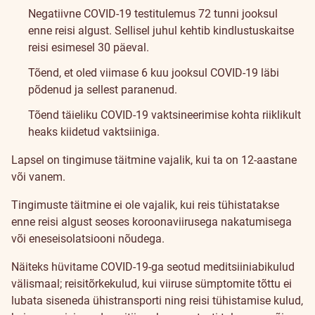
Negatiivne COVID-19 testitulemus 72 tunni jooksul
enne reisi algust. Sellisel juhul kehtib kindlustuskaitse
reisi esimesel 30 päeval.
Tõend, et oled viimase 6 kuu jooksul COVID-19 läbi
põdenud ja sellest paranenud.
Tõend täieliku COVID-19 vaktsineerimise kohta riiklikult
heaks kiidetud vaktsiiniga.
Lapsel on tingimuse täitmine vajalik, kui ta on 12-aastane
või vanem.
Tingimuste täitmine ei ole vajalik, kui reis tühistatakse
enne reisi algust seoses koroonaviirusega nakatumisega
või eneseisolatsiooni nõudega.
Näiteks hüvitame COVID-19-ga seotud meditsiiniabikulud
välismaal; reisitõrkekulud, kui viiruse sümptomite tõttu ei
lubata siseneda ühistransporti ning reisi tühistamise kulud,