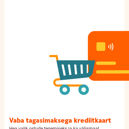
Vaba tagasimaksega krediitkaart
Hea valik ostude tegemiseks ja ka välismaal