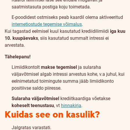
saatmistasuta postiga koju toimetada.
E-poodidest ostmiseks peab kaardil olema aktiveeritud
internetiostude tegemise võimalus
.
Kui tagastad eelmisel kuul kasutatud krediidilimiidi
iga kuu
10. kuupäevaks
, siis kasutatud summalt intressi ei
arvestata.
Tähelepanu!
Limiidikontolt
makse tegemisel
ja sularaha
väljavõtmisel algab intressi arvestus kohe, v.a juhul, kui
eelnimetatud toimingute summa jääb limiidikonto
positiivse saldo piiresse.
Sularaha väljavõtmisel
krediitkaardiga võetakse
koheselt teenustasu
, vt
hinnakirja
.
Kindlustus
Kuidas see on kasulik?
Jalgratas varastati.