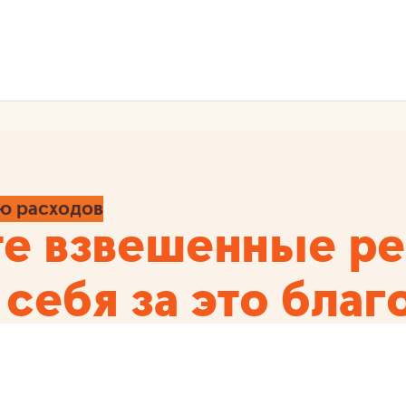
ю расходов
е взвешенные ре
 себя за это благ
ка – шаг навстречу более рациональному о
ите и ресурсы среды, и деньги.
++ потребляет электроэнергии до 60% мень