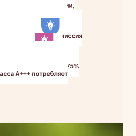
меньше электроэнергии,
меньше воды, чем при
ром – до 90% меньше
дных автомобилей эмиссия
скопаемом топливе
ергии на 30–40%
пы накаливания, и на 75%
асса A+++ потребляет