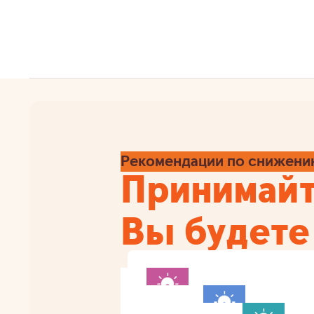
Рекомендации по снижени
Принимайт
Вы будете
Каждая продуманная покуп
мудрый выбор, вы сэконом
Холодильник класса A+