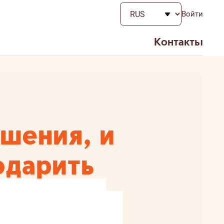
Войти
Контакты
шения, и
одарить
бразу жизни. Делая
ше, чем холодильник