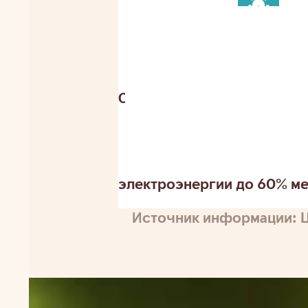
класса A
Свободно с
чем встроенные
Пос
мытье посуды руками
Индукционная плита яв
электроэнергии потребляе
CO2 на 20–40% меньше, че
После утепления счета 
Система «умного дома»
Лампочки LED потребля
меньше электроэнергии, 
электроэнергии до 60% ме
Источник информации: 