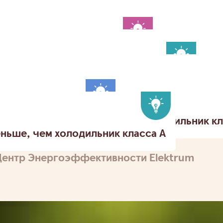
тоящие устройства потребляют на 10–20% 
удомоечная машина потребляет в семь раз 
ляется особенно энергоэффективным выбо
тся при приготовлении пищи
У гибри
м у автомобилей, работающих только на и
в квартире могут уменьшиться на 40%
 может уменьшить потребление электроэн
ют на 80% меньше электроэнергии, чем лам
чем галогенные лампы
Холодильник кл
ньше, чем холодильник класса A
Центр Энергоэффективности Elektrum