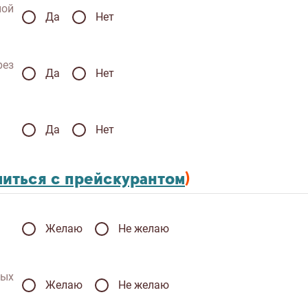
ной
Да
Нет
рез
Да
Нет
Да
Нет
миться с прейскурантoм
)
Желаю
Не желаю
ных
Желаю
Не желаю