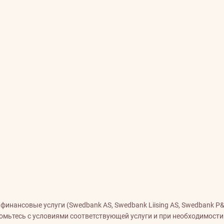
нансовые услуги (Swedbank AS, Swedbank Liising AS, Swedbank P&C 
акомьтесь с условиями соответствующей услуги и при необходимост