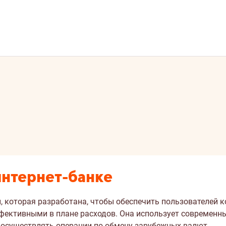
интернет-банке
и, которая разработана, чтобы обеспечить пользователей
фективными в плане расходов. Она использует современны
осуществлять операции по обмену зарубежных валют.