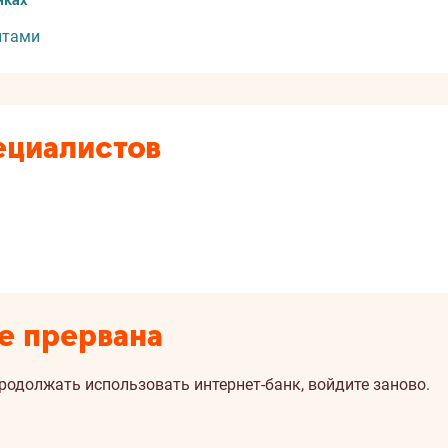
нках
нтами
ециалистов
е прервана
продолжать использовать интернет-банк, войдите заново.