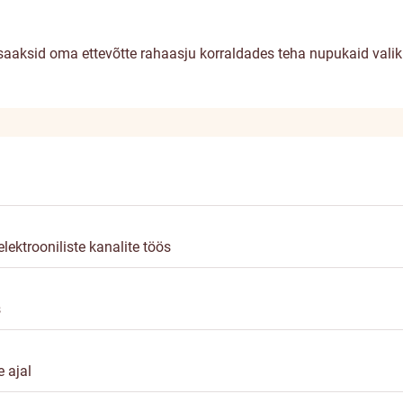
t saaksid oma ettevõtte rahaasju korraldades teha nupukaid vali
ektrooniliste kanalite töös
s
 ajal