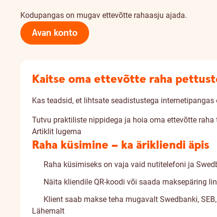
Kodupangas on mugav ettevõtte rahaasju ajada.
Avan konto
Kaitse oma ettevõtte raha pettust
Kas teadsid, et lihtsate seadistustega internetipangas 
Tutvu praktiliste nippidega ja hoia oma ettevõtte raha t
Artiklit lugema
Raha küsimine – ka ärikliendi äpis
Raha küsimiseks on vaja vaid nutitelefoni ja Swed
Näita kliendile QR-koodi või saada maksepäring li
Klient saab makse teha mugavalt Swedbanki, SEB, L
Lähemalt