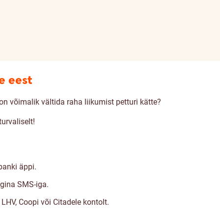
e eest
on võimalik vältida raha liikumist petturi kätte?
urvaliselt!
banki äppi.
ngina SMS-iga.
HV, Coopi või Citadele kontolt.