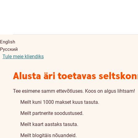
English
Русский
Tule meie kliendiks
Alusta äri toetavas seltsko
Tee esimene samm ettevõtluses. Koos on algus lihtsam!
Meilt kuni 1000 makset kuus tasuta.
Meilt partnerite soodustused.
Meilt kaart aastaks tasuta.
Meilt blogitäis nõuandeid.