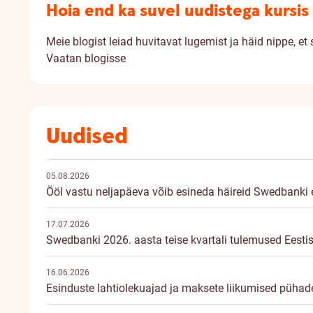
Hoia end ka suvel uudistega kursis
Meie blogist leiad huvitavat lugemist ja häid nippe, e
Vaatan blogisse
Uudised
05.08.2026
Ööl vastu neljapäeva võib esineda häireid Swedbanki el
17.07.2026
Swedbanki 2026. aasta teise kvartali tulemused Eesti
16.06.2026
Esinduste lahtiolekuajad ja maksete liikumised pühade