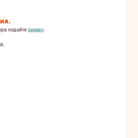
ия.
ора подайте
заявку
.
nk
.