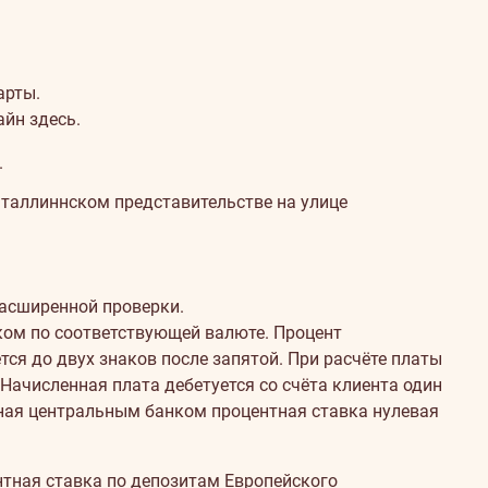
арты.
лайн
здесь
.
.
в таллиннском представительстве на улице
расширенной проверки.
нком по соответствующей валюте. Процент
тся до двух знаков после запятой. При расчёте платы
 Начисленная плата дебетуется со счёта клиента один
анная центральным банком процентная ставка нулевая
ентная ставка по депозитам Европейского