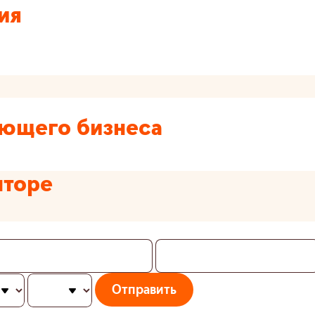
ия
ающего бизнеса
нторе
Отправить