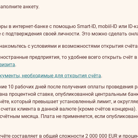
заполните анкету.
 в интернет-банке с помощью Smart-ID, mobiil-ID или ID-к
те с подтверждения своей личности. Это можно сделать он
знакомьтесь с
условиями и возможностями открытия счёта
иностранные предприятия, то удобнее всего открыть счёт 
визита
.
кументы, необходимые для открытия счёта
.
ние 10 рабочих дней после получения оплаты проведения 
равна процентной ставке, опубликованной центральным ба
чёте, который превышает установленный лимит, и округляе
 счетах клиента в данной валюте (кроме счётов концерна).
расчётным месяца. Плата не применяется, если опубликов
счёте составляет в общей сложности 2 000 000 EUR и проц