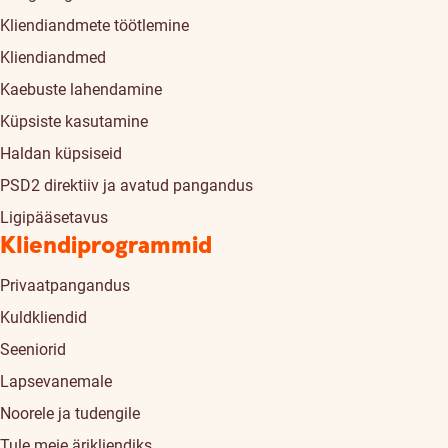
Kliendiandmete töötlemine
Kliendiandmed
Kaebuste lahendamine
Küpsiste kasutamine
Haldan küpsiseid
PSD2 direktiiv ja avatud pangandus
Ligipääsetavus
Kliendiprogrammid
Privaatpangandus
Kuldkliendid
Seeniorid
Lapsevanemale
Noorele ja tudengile
Tule meie ärikliendiks