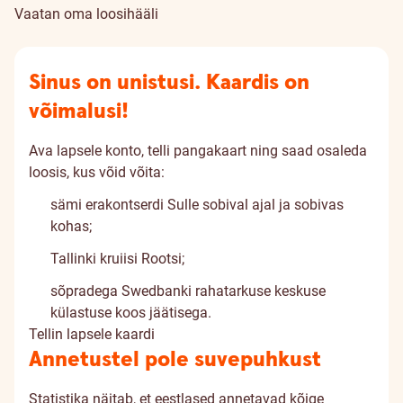
Vaatan oma loosihääli
Sinus on unistusi. Kaardis on
võimalusi!
Ava lapsele konto, telli pangakaart ning
saad osaleda
loosis
, kus võid võita:
sämi erakontserdi Sulle sobival ajal ja sobivas
kohas;
Tallinki kruiisi Rootsi;
sõpradega Swedbanki rahatarkuse keskuse
külastuse koos jäätisega.
Tellin lapsele kaardi
Annetustel pole suvepuhkust
Statistika näitab, et eestlased annetavad kõige