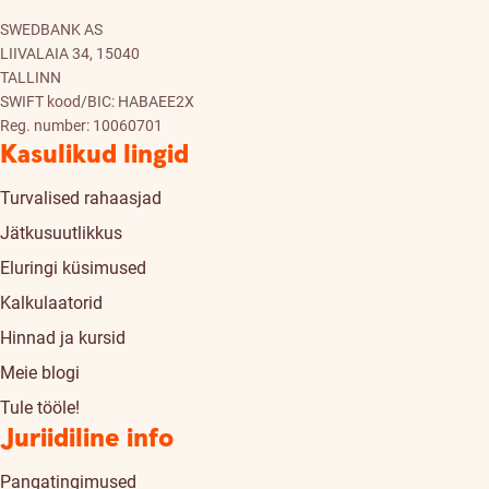
SWEDBANK AS
LIIVALAIA 34, 15040
TALLINN
SWIFT kood/BIC: HABAEE2X
Reg. number: 10060701
Kasulikud lingid
Turvalised rahaasjad
Jätkusuutlikkus
Eluringi küsimused
Kalkulaatorid
Hinnad ja kursid
Meie blogi
Tule tööle!
Juriidiline info
Pangatingimused