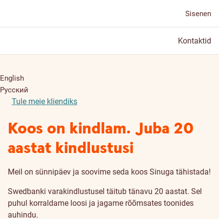
Sisenen
Kontaktid
English
Русский
Tule meie kliendiks
Koos on kindlam. Juba 20
aastat kindlustusi
Meil on sünnipäev ja soovime seda koos Sinuga tähistada!
Swedbanki varakindlustusel täitub tänavu 20 aastat. Sel
puhul korraldame loosi ja jagame rõõmsates toonides
auhindu.